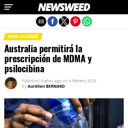
Salir de la versión móvil
NON CLASSÉ
Australia permitirá la
prescripción de MDMA y
psilocibina
Published
4 años ago
on
6 febrero 2023
By
Aurélien BERNARD