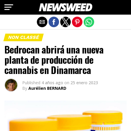
Salir de la versión móvil
NON CLASSÉ
Bedrocan abrirá una nueva
planta de producción de
cannabis en Dinamarca
Published
4 años ago
on
25 enero 2023
By
Aurélien BERNARD