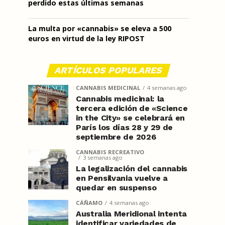
perdido estas últimas semanas
La multa por «cannabis» se eleva a 500
euros en virtud de la ley RIPOST
ARTÍCULOS POPULARES
CANNABIS MEDICINAL
4 semanas ago
Cannabis medicinal: la
tercera edición de «Science
in the City» se celebrará en
París los días 28 y 29 de
septiembre de 2026
CANNABIS RECREATIVO
3 semanas ago
La legalización del cannabis
en Pensilvania vuelve a
quedar en suspenso
CÁÑAMO
4 semanas ago
Australia Meridional intenta
identificar variedades de