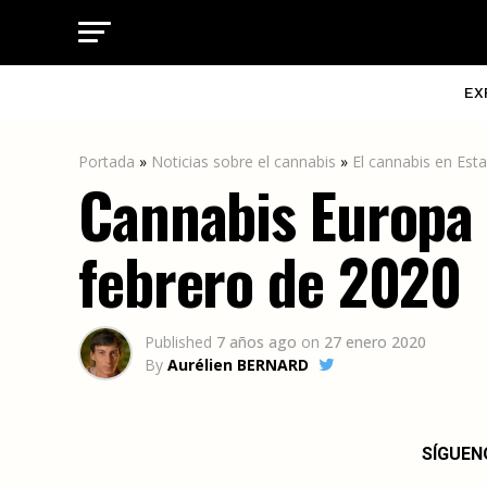
EX
Portada
»
Noticias sobre el cannabis
»
El cannabis en Est
Cannabis Europa 
febrero de 2020
Published
7 años ago
on
27 enero 2020
By
Aurélien BERNARD
SÍGUEN