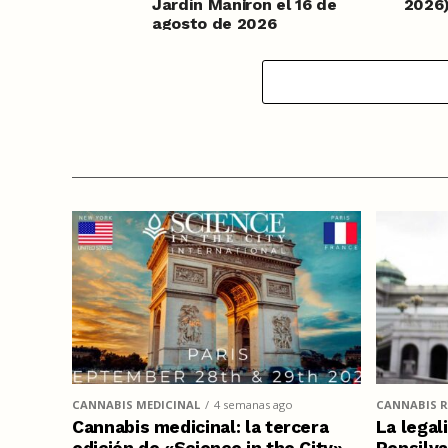
Jardín Maniron el 16 de
2026
agosto de 2026
CANNABIS MEDICINAL
4 semanas ago
CANNABIS R
Cannabis medicinal: la tercera
La legal