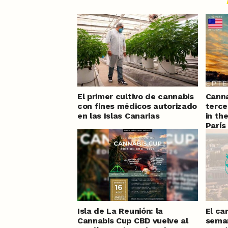
El primer cultivo de cannabis
Canna
con fines médicos autorizado
terce
en las Islas Canarias
in th
París
septi
Isla de La Reunión: la
El ca
Cannabis Cup CBD vuelve al
seman