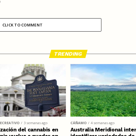
)
CLICK TO COMMENT
TRENDING
ECREATIVO
3 semanas ago
CÁÑAMO
4 semanas ago
ización del cannabis en
Australia Meridional inte