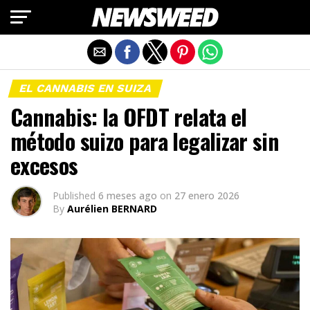
Salir de la versión móvil
EL CANNABIS EN SUIZA
Cannabis: la OFDT relata el
método suizo para legalizar sin
excesos
Published
6 meses ago
on
27 enero 2026
By
Aurélien BERNARD