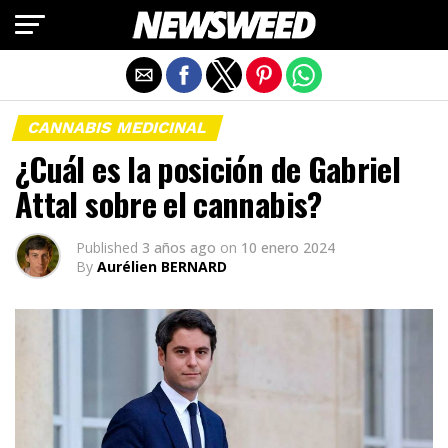
Salir de la versión móvil
CANNABIS MEDICINAL
¿Cuál es la posición de Gabriel
Attal sobre el cannabis?
Published
3 años ago
on
10 enero 2024
By
Aurélien BERNARD