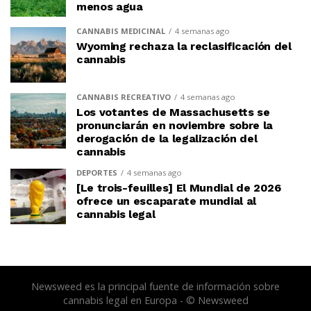
menos agua
CANNABIS MEDICINAL
4 semanas ago
Wyoming rechaza la reclasificación del
cannabis
CANNABIS RECREATIVO
4 semanas ago
Los votantes de Massachusetts se
pronunciarán en noviembre sobre la
derogación de la legalización del
cannabis
DEPORTES
4 semanas ago
[Le trois-feuilles] El Mundial de 2026
ofrece un escaparate mundial al
cannabis legal
Newsweed es la principal fuente de información sobre
cannabis legal en Europa - © Newsweed