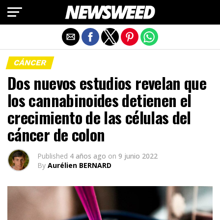
Salir de la versión móvil
CÁNCER
Dos nuevos estudios revelan que
los cannabinoides detienen el
crecimiento de las células del
cáncer de colon
Published
4 años ago
on
9 junio 2022
By
Aurélien BERNARD