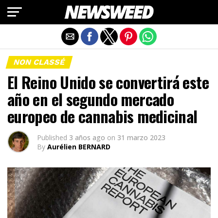
Salir de la versión móvil
NON CLASSÉ
El Reino Unido se convertirá este
año en el segundo mercado
europeo de cannabis medicinal
Published
3 años ago
on
31 marzo 2023
By
Aurélien BERNARD