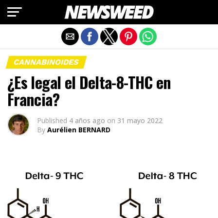
Salir de la versión móvil
CANNABINOIDES
¿Es legal el Delta-8-THC en
Francia?
Published
4 años ago
on
31 mayo 2022
By
Aurélien BERNARD