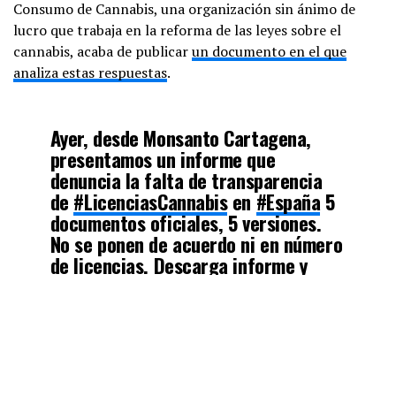
Consumo de Cannabis, una organización sin ánimo de
lucro que trabaja en la reforma de las leyes sobre el
cannabis, acaba de publicar
un documento en el que
analiza estas respuestas
.
Ayer, desde Monsanto Cartagena,
presentamos un informe que
denuncia la falta de transparencia
de
#LicenciasCannabis
en
#España
5
documentos oficiales, 5 versiones.
No se ponen de acuerdo ni en número
de licencias. Descarga informe y
documentos en
https://t.co/mMJg0oCHiv
— Observatorio Europeo Cultivo y
Consumo Cannabis (@ObsCannabis)