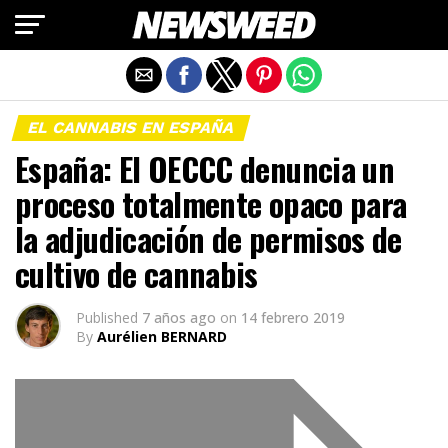
Salir de la versión móvil
EL CANNABIS EN ESPAÑA
España: El OECCC denuncia un
proceso totalmente opaco para
la adjudicación de permisos de
cultivo de cannabis
Published
7 años ago
on
14 febrero 2019
By
Aurélien BERNARD