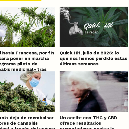
linesia Francesa, por fin
Quick Hit, julio de 2026: lo
 para poner en marcha
que nos hemos perdido estas
ograma piloto de
últimas semanas
abis medicinal» tras
 de retraso
nia deja de reembolsar
Un aceite con THC y CBD
lores de cannabis
ofrece resultados
inal a través del seguro
prometedores contra la