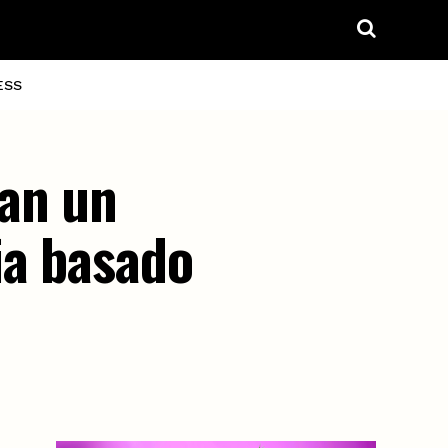
ESS
lan un
ia basado