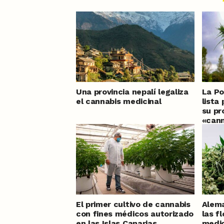
Una provincia nepalí legaliza
La Po
el cannabis medicinal
lista
su pr
«cann
meses
El primer cultivo de cannabis
Alema
con fines médicos autorizado
las f
en las Islas Canarias
medic