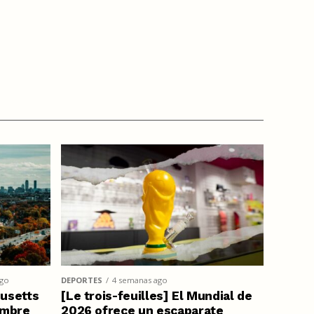
ago
DEPORTES
4 semanas ago
usetts
[Le trois-feuilles] El Mundial de
embre
2026 ofrece un escaparate