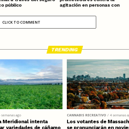
o público
agitación en personas con
demencia
CLICK TO COMMENT
TRENDING
4 semanas ago
CANNABIS RECREATIVO
4 semanas 
a Meridional intenta
Los votantes de Massach
car variedades de cáñamo
se pronunciarán en novi