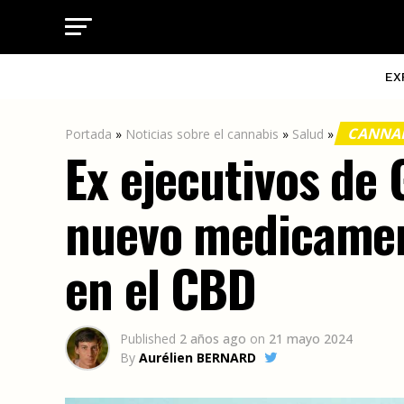
EX
CANNAB
Portada
»
Noticias sobre el cannabis
»
Salud
»
Ex ejecutivos de
nuevo medicament
en el CBD
Published
2 años ago
on
21 mayo 2024
By
Aurélien BERNARD