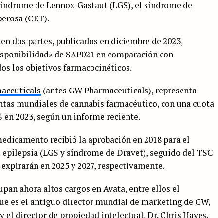
 síndrome de Lennox-Gastaut (LGS), el síndrome de
berosa (CET).
 en dos partes, publicados en diciembre de 2023,
disponibilidad» de SAP021 en comparación con
os los objetivos farmacocinéticos.
aceuticals
(antes GW Pharmaceuticals), representa
ntas mundiales de cannabis farmacéutico, con una cuota
 en 2023, según un informe reciente.
medicamento recibió la aprobación en 2018 para el
a epilepsia (LGS y síndrome de Dravet), seguido del TSC
 expirarán en 2025 y 2027, respectivamente.
an ahora altos cargos en Avata, entre ellos el
ue es el antiguo director mundial de marketing de GW,
y el director de propiedad intelectual, Dr. Chris Hayes,