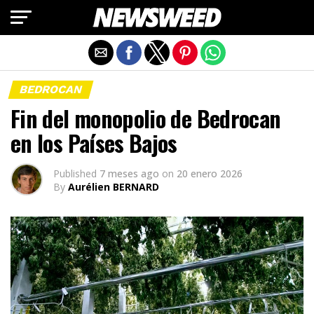
Salir de la versión móvil
BEDROCAN
Fin del monopolio de Bedrocan
en los Países Bajos
Published
7 meses ago
on
20 enero 2026
By
Aurélien BERNARD