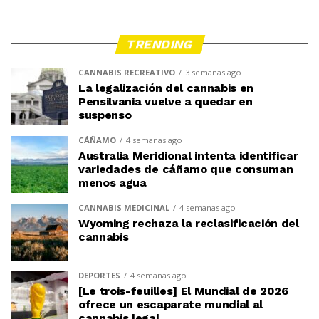
TRENDING
CANNABIS RECREATIVO
3 semanas ago
La legalización del cannabis en
Pensilvania vuelve a quedar en
suspenso
CÁÑAMO
4 semanas ago
Australia Meridional intenta identificar
variedades de cáñamo que consuman
menos agua
CANNABIS MEDICINAL
4 semanas ago
Wyoming rechaza la reclasificación del
cannabis
DEPORTES
4 semanas ago
[Le trois-feuilles] El Mundial de 2026
ofrece un escaparate mundial al
cannabis legal