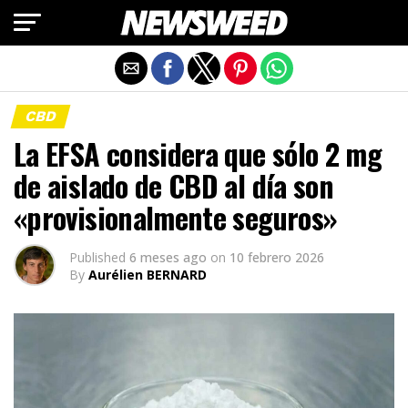
Salir de la versión móvil
CBD
La EFSA considera que sólo 2 mg
de aislado de CBD al día son
«provisionalmente seguros»
Published
6 meses ago
on
10 febrero 2026
By
Aurélien BERNARD