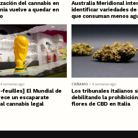
ización del cannabis en
Australia Meridional inte
nia vuelve a quedar en
identificar variedades d
o
que consuman menos ag
4 semanas ago
CÁÑAMO
4 semanas ago
s-feuilles] El Mundial de
Los tribunales italianos 
rece un escaparate
debilitando la prohibición
al cannabis legal
flores de CBD en Italia