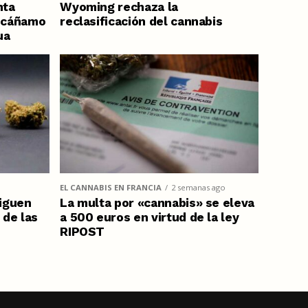
nta
Wyoming rechaza la
e cáñamo
reclasificación del cannabis
ua
EL CANNABIS EN FRANCIA
2 semanas ago
siguen
La multa por «cannabis» se eleva
 de las
a 500 euros en virtud de la ley
RIPOST