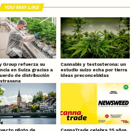
YOU MAY LIKE
y Group refuerza su
Cannabis y testosterona: un
ncia en Suiza gracias a
estudio suizo echa por tierra
uerdo de distribución
ideas preconcebidas
strasana
oyecto piloto de
CannaTrade celebra 25 años