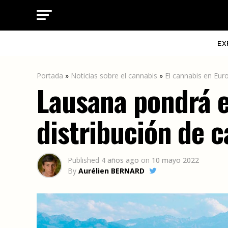
EX
Portada
»
Noticias sobre el cannabis
»
El cannabis en Eur
Lausana pondrá e
distribución de c
Published
4 años ago
on
10 mayo 2022
By
Aurélien BERNARD