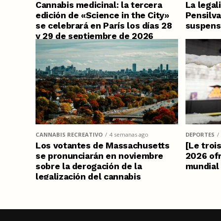
Cannabis medicinal: la tercera
La legal
edición de «Science in the City»
Pensilva
se celebrará en París los días 28
suspens
y 29 de septiembre de 2026
CANNABIS RECREATIVO
4 semanas ago
DEPORTES
Los votantes de Massachusetts
[Le troi
se pronunciarán en noviembre
2026 of
sobre la derogación de la
mundial 
legalización del cannabis