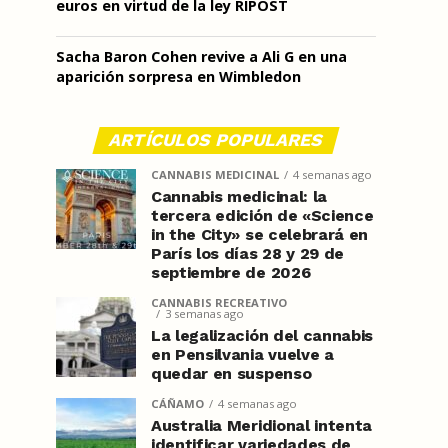
euros en virtud de la ley RIPOST
Sacha Baron Cohen revive a Ali G en una
aparición sorpresa en Wimbledon
ARTÍCULOS POPULARES
CANNABIS MEDICINAL
4 semanas ago
Cannabis medicinal: la
tercera edición de «Science
in the City» se celebrará en
París los días 28 y 29 de
septiembre de 2026
CANNABIS RECREATIVO
3 semanas ago
La legalización del cannabis
en Pensilvania vuelve a
quedar en suspenso
CÁÑAMO
4 semanas ago
Australia Meridional intenta
identificar variedades de