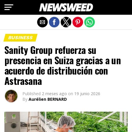
Salir de la versión móvil
BUSINESS
Sanity Group refuerza su
presencia en Suiza gracias a un
acuerdo de distribución con
Astrasana
Published
2 meses ago
on
19 junio 2026
By
Aurélien BERNARD