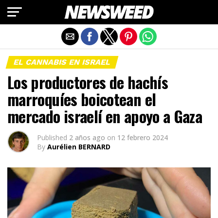
Salir de la versión móvil
EL CANNABIS EN ISRAEL
Los productores de hachís
marroquíes boicotean el
mercado israelí en apoyo a Gaza
Published
2 años ago
on
12 febrero 2024
By
Aurélien BERNARD