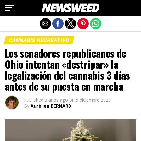
Salir de la versión móvil
CANNABIS RECREATIVO
Los senadores republicanos de
Ohio intentan «destripar» la
legalización del cannabis 3 días
antes de su puesta en marcha
Published
3 años ago
on
5 diciembre 2023
By
Aurélien BERNARD