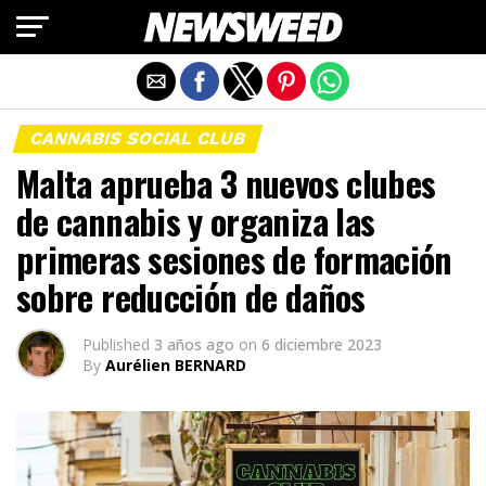
Salir de la versión móvil
CANNABIS SOCIAL CLUB
Malta aprueba 3 nuevos clubes
de cannabis y organiza las
primeras sesiones de formación
sobre reducción de daños
Published
3 años ago
on
6 diciembre 2023
By
Aurélien BERNARD