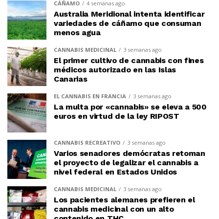
CÁÑAMO
4 semanas ago
Australia Meridional intenta identificar
variedades de cáñamo que consuman
menos agua
CANNABIS MEDICINAL
3 semanas ago
El primer cultivo de cannabis con fines
médicos autorizado en las Islas
Canarias
EL CANNABIS EN FRANCIA
3 semanas ago
La multa por «cannabis» se eleva a 500
euros en virtud de la ley RIPOST
CANNABIS RECREATIVO
3 semanas ago
Varios senadores demócratas retoman
el proyecto de legalizar el cannabis a
nivel federal en Estados Unidos
CANNABIS MEDICINAL
3 semanas ago
Los pacientes alemanes prefieren el
cannabis medicinal con un alto
contenido en THC