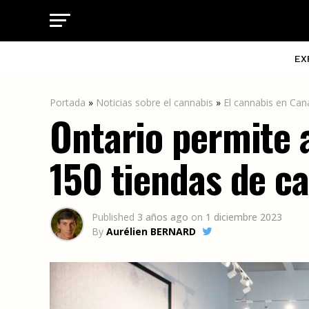
EX
Portada
»
Noticias sobre el cannabis
»
El cannabis en Ca
Ontario permite 
150 tiendas de c
Published
3 años ago
on
1 diciembre 2023
By
Aurélien BERNARD