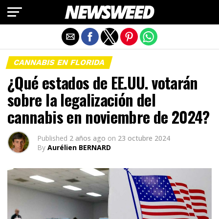
Salir de la versión móvil
CANNABIS EN FLORIDA
¿Qué estados de EE.UU. votarán
sobre la legalización del
cannabis en noviembre de 2024?
Published
2 años ago
on
23 octubre 2024
By
Aurélien BERNARD