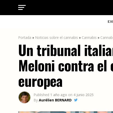
EX
Portada
»
Noticias sobre el cannabis
»
Cannabis
»
Cannab
Un tribunal ital
Meloni contra el 
europea
Published
1 año ago
on
4 junio 2025
By
Aurélien BERNARD