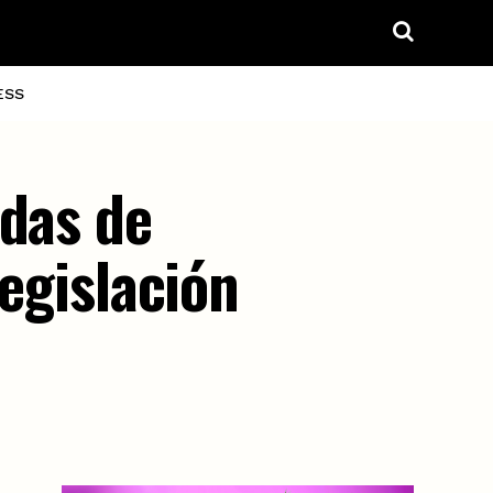
ESS
idas de
legislación