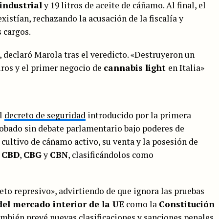
industrial
y 19 litros de aceite de cáñamo. Al final, el
xistían, rechazando la acusación de la fiscalía y
s cargos.
, declaró Marola tras el veredicto. «Destruyeron un
ros y el primer negocio de
cannabis light
en Italia»
el
decreto de seguridad
introducido por la primera
robado sin debate parlamentario bajo poderes de
 cultivo de cáñamo activo, su venta y la posesión de
o
CBD
,
CBG
y
CBN
, clasificándolos como
reto represivo», advirtiendo de que ignora las pruebas
el mercado interior de la UE
como la
Constitución
 también prevé nuevas clasificaciones y sanciones penales