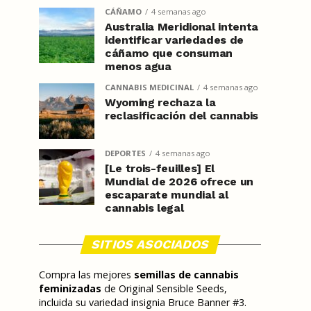
CÁÑAMO
4 semanas ago
Australia Meridional intenta
identificar variedades de
cáñamo que consuman
menos agua
CANNABIS MEDICINAL
4 semanas ago
Wyoming rechaza la
reclasificación del cannabis
DEPORTES
4 semanas ago
[Le trois-feuilles] El
Mundial de 2026 ofrece un
escaparate mundial al
cannabis legal
SITIOS ASOCIADOS
Compra las mejores
semillas de cannabis
feminizadas
de Original Sensible Seeds,
incluida su variedad insignia Bruce Banner #3.