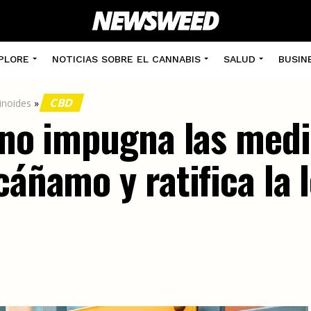
PLORE
NOTICIAS SOBRE EL CANNABIS
SALUD
BUSIN
CBD
inoides
»
iano impugna las med
cáñamo y ratifica la 