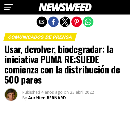
Salir de la versión móvil
COMUNICADOS DE PRENSA
Usar, devolver, biodegradar: la
iniciativa PUMA RE:SUEDE
comienza con la distribución de
500 pares
Published
4 años ago
on
23 abril 2022
By
Aurélien BERNARD