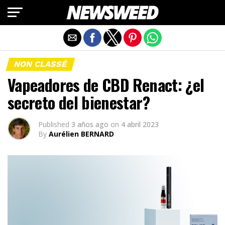
Salir de la versión móvil
NON CLASSÉ
Vapeadores de CBD Renact: ¿el
secreto del bienestar?
Published
3 años ago
on
4 abril 2023
By
Aurélien BERNARD