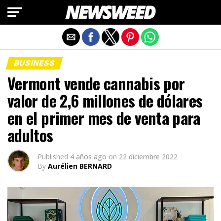
Salir de la versión móvil
BUSINESS
Vermont vende cannabis por
valor de 2,6 millones de dólares
en el primer mes de venta para
adultos
Published
4 años ago
on
22 diciembre 2022
By
Aurélien BERNARD