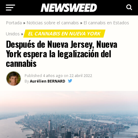
Ir a la versión móvil
Portada
»
Noticias sobre el cannabis
»
El cannabis en Estados
EL CANNABIS EN NUEVA YORK
Unidos
»
Después de Nueva Jersey, Nueva
York espera la legalización del
cannabis
Published
4 años ago
on
22 abril 2022
By
Aurélien BERNARD