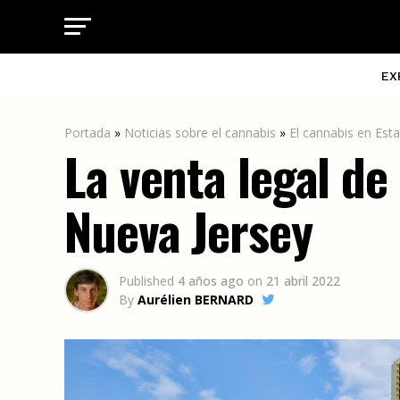
EX
Portada
»
Noticias sobre el cannabis
»
El cannabis en Est
La venta legal d
Nueva Jersey
Published
4 años ago
on
21 abril 2022
By
Aurélien BERNARD