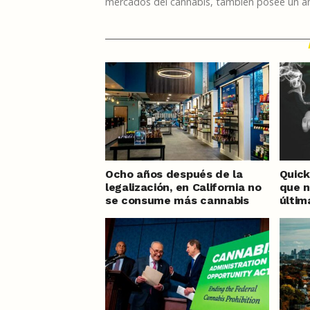
mercados del cannabis, también posee un am
Ocho años después de la
Quick 
legalización, en California no
que n
se consume más cannabis
últi