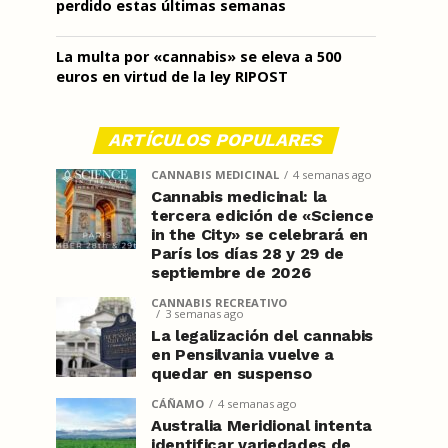
perdido estas últimas semanas
La multa por «cannabis» se eleva a 500
euros en virtud de la ley RIPOST
ARTÍCULOS POPULARES
CANNABIS MEDICINAL
4 semanas ago
Cannabis medicinal: la
tercera edición de «Science
in the City» se celebrará en
París los días 28 y 29 de
septiembre de 2026
CANNABIS RECREATIVO
3 semanas ago
La legalización del cannabis
en Pensilvania vuelve a
quedar en suspenso
CÁÑAMO
4 semanas ago
Australia Meridional intenta
identificar variedades de