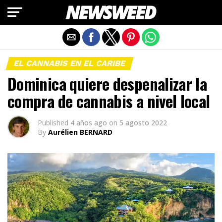
Salir de la versión móvil
EL CANNABIS EN EL CARIBE
Dominica quiere despenalizar la
compra de cannabis a nivel local
Published
4 años ago
on
5 agosto 2022
By
Aurélien BERNARD