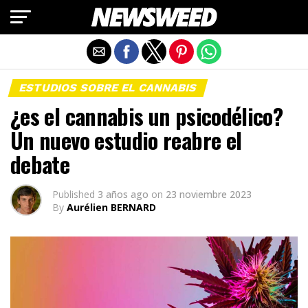
Salir de la versión móvil
ESTUDIOS SOBRE EL CANNABIS
¿es el cannabis un psicodélico?
Un nuevo estudio reabre el
debate
Published
3 años ago
on
23 noviembre 2023
By
Aurélien BERNARD