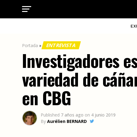
EX
ENTREVISTA
Portada
»
Investigadores e
variedad de cáña
en CBG
Published
7 años ago
on
4 junio 2019
By
Aurélien BERNARD