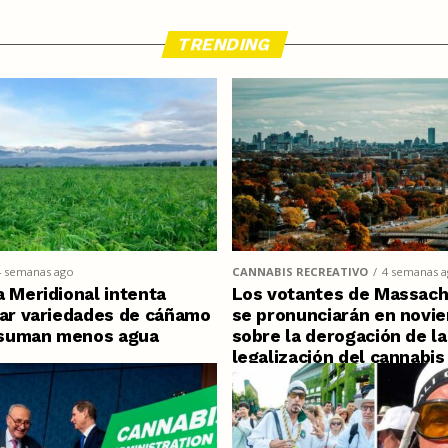
TRENDING
4 semanas ago
CANNABIS RECREATIVO
4 semanas 
a Meridional intenta
Los votantes de Massach
car variedades de cáñamo
se pronunciarán en novi
suman menos agua
sobre la derogación de la
legalización del cannabis