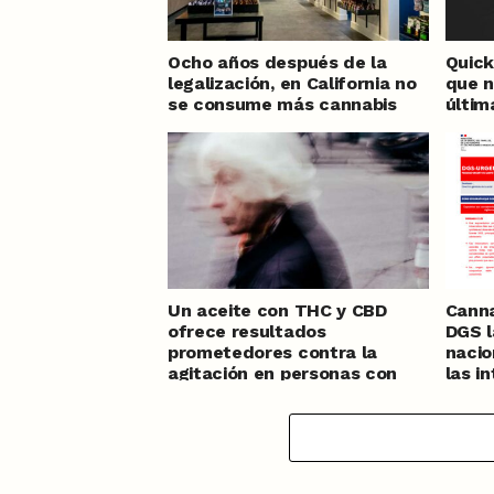
Ocho años después de la
Quick 
legalización, en California no
que n
se consume más cannabis
últi
Un aceite con THC y CBD
Canna
ofrece resultados
DGS l
prometedores contra la
nacio
agitación en personas con
las i
demencia
adol