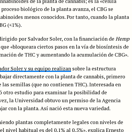
nnabinoides de la planta de cannabis; es la «célula
proceso biológico de la planta avanza, el CBG se
abinoides menos conocidos. Por tanto, cuando la planta
BG (<1%).
dirigido por Salvador Soler, con la financiación de
Hemp
 que «bloqueara ciertos pasos en la vía de biosíntesis de
formación de THC y aumentando la acumulación de CBG».
ador Soler y su equipo realizan
sobre la estructura
abajar directamente con la planta de cannabis, primero
e las semillas (que no contienen THC). Interesada en
 otro estudio para examinar la posibilidad de
 vez, la Universidad obtuvo un permiso de la Agencia
r con la planta. Así nació esta nueva variedad.
niendo plantas completamente legales con niveles de
l nivel habitual es del 0,1% al 0,5%», explica Ernesto