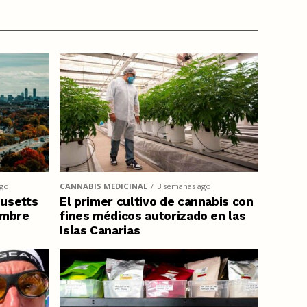
ago
CANNABIS MEDICINAL
3 semanas ago
usetts
El primer cultivo de cannabis con
embre
fines médicos autorizado en las
Islas Canarias