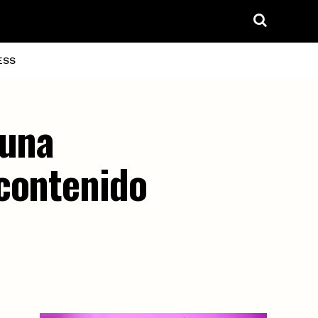
ESS
 una
 contenido