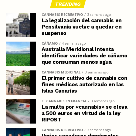
TRENDING
CANNABIS RECREATIVO
3 semanas ago
La legalización del cannabis en
Pensilvania vuelve a quedar en
suspenso
CÁÑAMO
4 semanas ago
Australia Meridional intenta
identificar variedades de cáñamo
que consuman menos agua
CANNABIS MEDICINAL
3 semanas ago
El primer cultivo de cannabis con
fines médicos autorizado en las
Islas Canarias
EL CANNABIS EN FRANCIA
3 semanas ago
La multa por «cannabis» se eleva
a 500 euros en virtud de la ley
RIPOST
CANNABIS RECREATIVO
3 semanas ago
Varios senadores demócratas