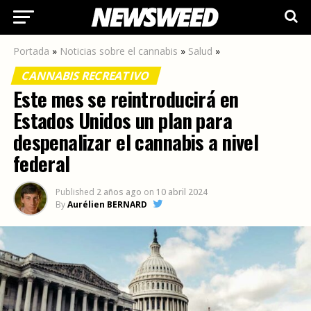
Ir a la versión móvil
Portada
»
Noticias sobre el cannabis
»
Salud
»
CANNABIS RECREATIVO
Este mes se reintroducirá en
Estados Unidos un plan para
despenalizar el cannabis a nivel
federal
Published
2 años ago
on
10 abril 2024
By
Aurélien BERNARD