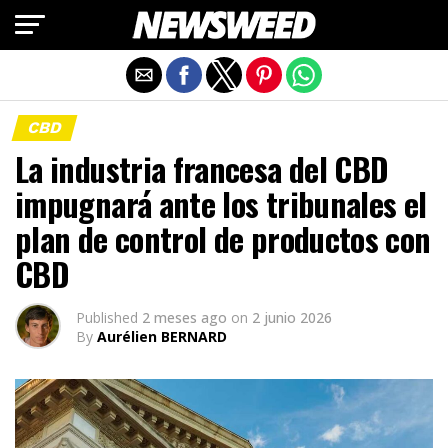
Salir de la versión móvil
CBD
La industria francesa del CBD
impugnará ante los tribunales el
plan de control de productos con
CBD
Published
2 meses ago
on
2 junio 2026
By
Aurélien BERNARD