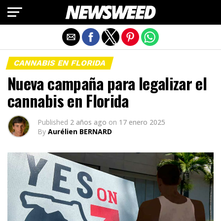
Salir de la versión móvil
CANNABIS EN FLORIDA
Nueva campaña para legalizar el
cannabis en Florida
Published
2 años ago
on
17 enero 2025
By
Aurélien BERNARD