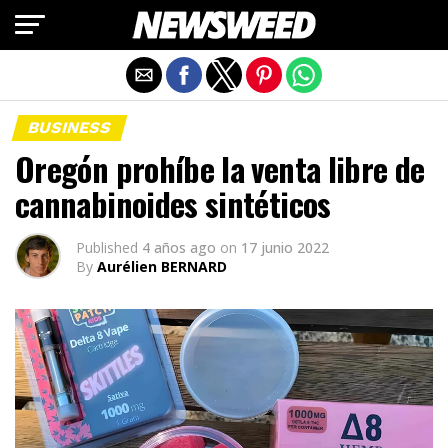
Salir de la versión móvil
BUSINESS
Oregón prohíbe la venta libre de
cannabinoides sintéticos
Published
4 años ago
on
17 junio 2022
By
Aurélien BERNARD