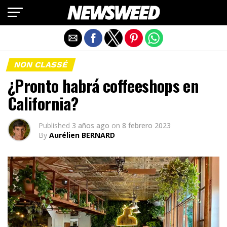
Salir de la versión móvil
NON CLASSÉ
¿Pronto habrá coffeeshops en
California?
Published
3 años ago
on
8 febrero 2023
By
Aurélien BERNARD