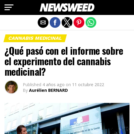
Salir de la versión móvil
CANNABIS MEDICINAL
¿Qué pasó con el informe sobre
el experimento del cannabis
medicinal?
Published
4 años ago
on
11 octubre 2022
By
Aurélien BERNARD