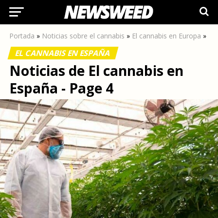
Portada
»
Noticias sobre el cannabis
»
El cannabis en Europa
»
EL CANNABIS EN ESPAÑA
Noticias de El cannabis en
España - Page 4