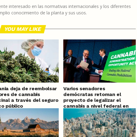
te interesado en las normativas internacionales y los diferentes
plio conocimiento de la planta y sus usos.
YOU MAY LIKE
nia deja de reembolsar
Varios senadores
lores de cannabis
demócratas retoman el
inal a través del seguro
proyecto de legalizar el
o público
cannabis a nivel federal en
Estados Unidos