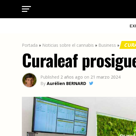
EX
CUR
Portada
»
Noticias sobre el cannabis
»
Business
»
Curaleaf prosigu
Published
2 años ago
on
21 marzo 2024
By
Aurélien BERNARD