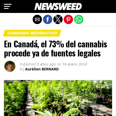
Salir de la versión móvil
CANNABIS RECREATIVO
En Canadá, el 73% del cannabis
procede ya de fuentes legales
Published
3 años ago
on
16 enero 2024
By
Aurélien BERNARD