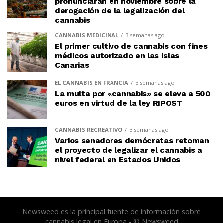
pronunciarán en noviembre sobre la
derogación de la legalización del
cannabis
CANNABIS MEDICINAL
3 semanas ago
El primer cultivo de cannabis con fines
médicos autorizado en las Islas
Canarias
EL CANNABIS EN FRANCIA
3 semanas ago
La multa por «cannabis» se eleva a 500
euros en virtud de la ley RIPOST
CANNABIS RECREATIVO
3 semanas ago
Varios senadores demócratas retoman
el proyecto de legalizar el cannabis a
nivel federal en Estados Unidos
Newsweed es la principal fuente de información sobre
cannabis legal en Europa - © Newsweed