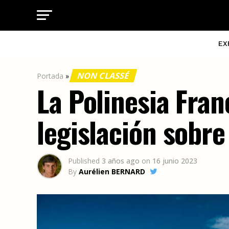
EX
NON CLASSÉ
Portada
»
La Polinesia Fra
legislación sobre
Published
3 años ago
on
16 junio 2023
By
Aurélien BERNARD