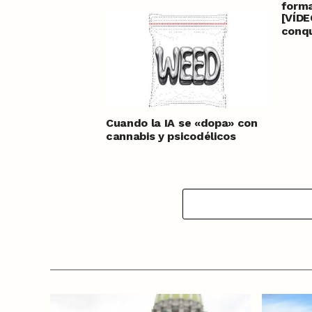
forma
[VÍDE
conq
Cuando la IA se «dopa» con
cannabis y psicodélicos