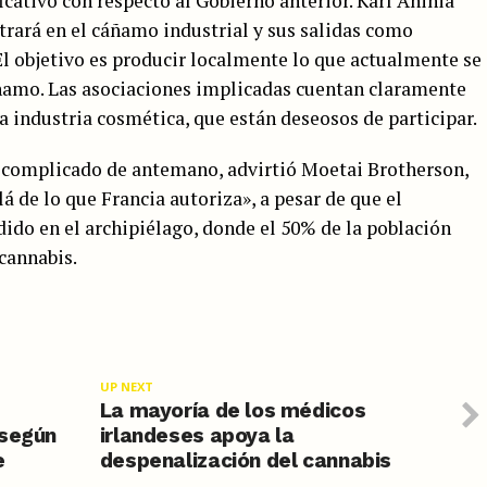
cativo con respecto al Gobierno anterior. Karl Anihia
trará en el cáñamo industrial y sus salidas como
 El objetivo es producir localmente lo que actualmente se
amo. Las asociaciones implicadas cuentan claramente
la industria cosmética, que están deseosos de participar.
rá complicado de antemano, advirtió Moetai Brotherson,
á de lo que Francia autoriza», a pesar de que el
do en el archipiélago, donde el 50% de la población
cannabis.
UP NEXT
e
La mayoría de los médicos
 según
irlandeses apoya la
e
despenalización del cannabis