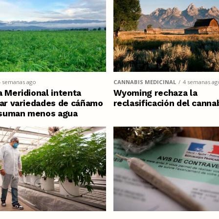
4 semanas ago
CANNABIS MEDICINAL
4 semanas ag
a Meridional intenta
Wyoming rechaza la
car variedades de cáñamo
reclasificación del canna
suman menos agua