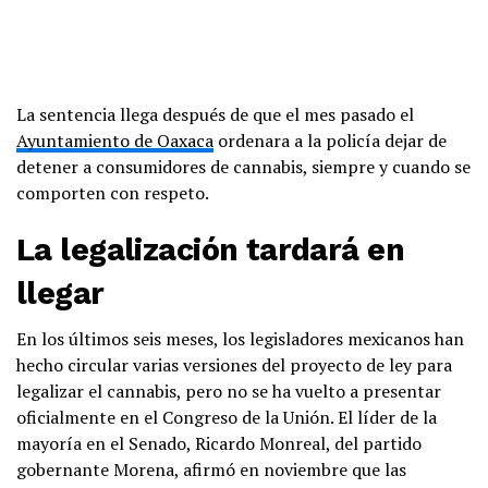
La sentencia llega después de que el mes pasado el
Ayuntamiento de Oaxaca
ordenara a la policía dejar de
detener a consumidores de cannabis, siempre y cuando se
comporten con respeto.
La legalización tardará en
La
@SCJN
sigue considerando
criminales a las personas en
llegar
posesión de cannabis 👉🏽
https://t.co/AqaikHwmhP
En los últimos seis meses, los legisladores mexicanos han
pic.twitter.com/vgD3cYoWtY
hecho circular varias versiones del proyecto de ley para
legalizar el cannabis, pero no se ha vuelto a presentar
— México Unido (@MUCD)
May 13,
oficialmente en el Congreso de la Unión. El líder de la
2022
mayoría en el Senado, Ricardo Monreal, del partido
gobernante Morena, afirmó en noviembre que las