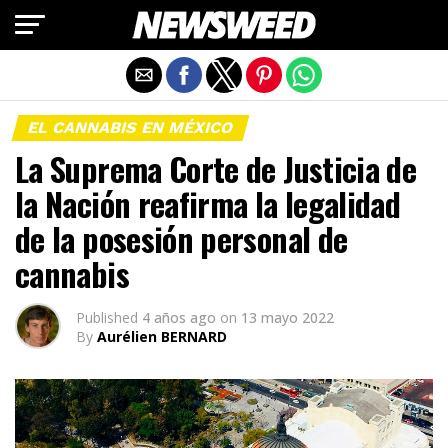
Salir de la versión móvil
EL CANNABIS EN MÉXICO
La Suprema Corte de Justicia de
la Nación reafirma la legalidad
de la posesión personal de
cannabis
Published
4 años ago
on
13 mayo 2022
By
Aurélien BERNARD