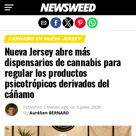
Salir de la versión móvil
CANNABIS EN NUEVA JERSEY
Nueva Jersey abre más
dispensarios de cannabis para
regular los productos
psicotrópicos derivados del
cáñamo
Published
2 meses ago
on
5 junio 2026
By
Aurélien BERNARD