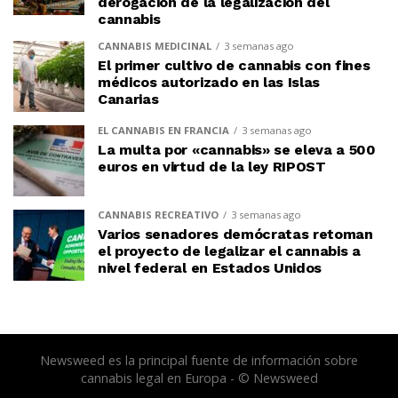
derogación de la legalización del
cannabis
CANNABIS MEDICINAL
3 semanas ago
El primer cultivo de cannabis con fines
médicos autorizado en las Islas
Canarias
EL CANNABIS EN FRANCIA
3 semanas ago
La multa por «cannabis» se eleva a 500
euros en virtud de la ley RIPOST
CANNABIS RECREATIVO
3 semanas ago
Varios senadores demócratas retoman
el proyecto de legalizar el cannabis a
nivel federal en Estados Unidos
Newsweed es la principal fuente de información sobre
cannabis legal en Europa - © Newsweed