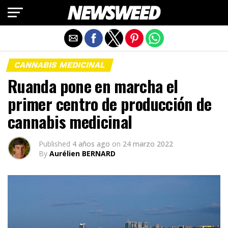
Salir de la versión móvil
CANNABIS MEDICINAL
Ruanda pone en marcha el
primer centro de producción de
cannabis medicinal
Published
4 años ago
on
24 marzo 2022
By
Aurélien BERNARD