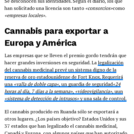
Se desconocen sus identidades. Según el diario, los que
han solicitado una licencia son tanto
«consorcios»
como
«empresas locales»
.
Cannabis para exportar a
Europa y América
Las empresas que se lleven el premio gordo tendrán que
hacer grandes inversiones en seguridad. La
legalización
del cannabis medicinal prevé un sistema digno de la
reserva de oro estadounidense de Fort Knox. Requerirá
una
«
valla de doble capa
«
, un guardia de seguridad
«
24
horas al día, 7 días a la semana»
,
«videovigilancia»
, u
un
«sistema de detección de intrusos»
y una sala de control.
El cannabis producido en Ruanda sólo se exportará a
otros lugares. ¿Los países objetivo? Estados Unidos y sus
37 estados que han legalizado el cannabis medicinal,
Canadá y Europa, con algunos países que han autorizado