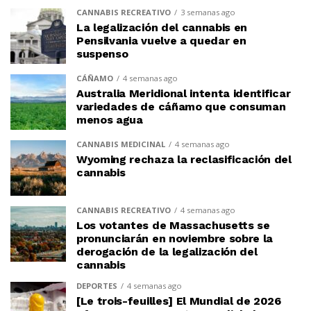
CANNABIS RECREATIVO
3 semanas ago
La legalización del cannabis en
Pensilvania vuelve a quedar en
suspenso
CÁÑAMO
4 semanas ago
Australia Meridional intenta identificar
variedades de cáñamo que consuman
menos agua
CANNABIS MEDICINAL
4 semanas ago
Wyoming rechaza la reclasificación del
cannabis
CANNABIS RECREATIVO
4 semanas ago
Los votantes de Massachusetts se
pronunciarán en noviembre sobre la
derogación de la legalización del
cannabis
DEPORTES
4 semanas ago
[Le trois-feuilles] El Mundial de 2026