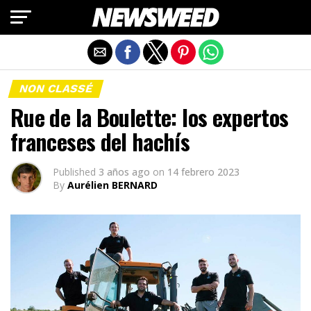
Salir de la versión móvil
NON CLASSÉ
Rue de la Boulette: los expertos
franceses del hachís
Published
3 años ago
on
14 febrero 2023
By
Aurélien BERNARD