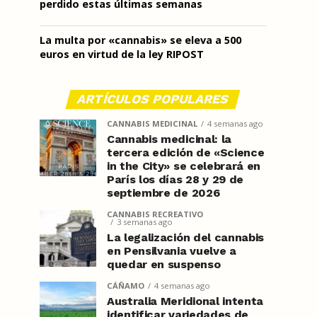
perdido estas últimas semanas
La multa por «cannabis» se eleva a 500
euros en virtud de la ley RIPOST
ARTÍCULOS POPULARES
CANNABIS MEDICINAL
4 semanas ago
Cannabis medicinal: la
tercera edición de «Science
in the City» se celebrará en
París los días 28 y 29 de
septiembre de 2026
CANNABIS RECREATIVO
3 semanas ago
La legalización del cannabis
en Pensilvania vuelve a
quedar en suspenso
CÁÑAMO
4 semanas ago
Australia Meridional intenta
identificar variedades de