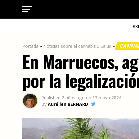
EX
CANNAB
Portada
»
Noticias sobre el cannabis
»
Salud
»
En Marruecos, ag
por la legalizaci
Published
2 años ago
on
13 mayo 2024
By
Aurélien BERNARD