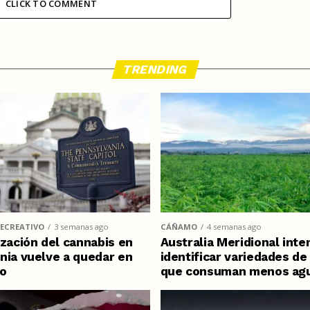
CLICK TO COMMENT
TRENDING
ECREATIVO
3 semanas ago
CÁÑAMO
4 semanas ago
ización del cannabis en
Australia Meridional inte
nia vuelve a quedar en
identificar variedades d
o
que consuman menos ag