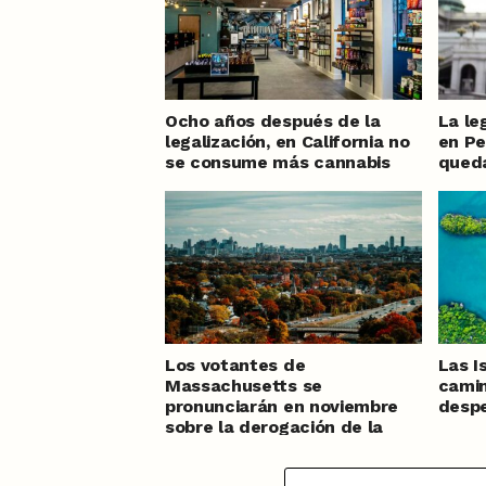
Ocho años después de la
La le
legalización, en California no
en Pe
se consume más cannabis
qued
Los votantes de
Las I
Massachusetts se
camin
pronunciarán en noviembre
despe
sobre la derogación de la
legalización del cannabis