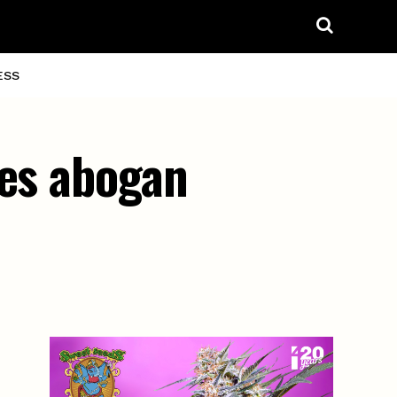
ESS
res abogan