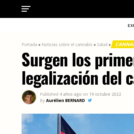
EX
CANNAB
Portada
»
Noticias sobre el cannabis
»
Salud
»
Surgen los prime
legalización del
Published
4 años ago
on
19 octubre 2022
By
Aurélien BERNARD