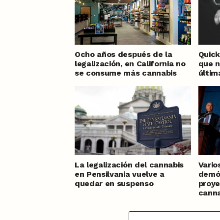
Ocho años después de la
Quick 
legalización, en California no
que n
se consume más cannabis
últi
La legalización del cannabis
Vario
en Pensilvania vuelve a
demó
quedar en suspenso
proye
canna
Estad