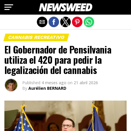
Salir de la versión móvil
CANNABIS RECREATIVO
El Gobernador de Pensilvania
utiliza el 420 para pedir la
legalización del cannabis
Published
4 meses ago
on
21 abril 2026
By
Aurélien BERNARD