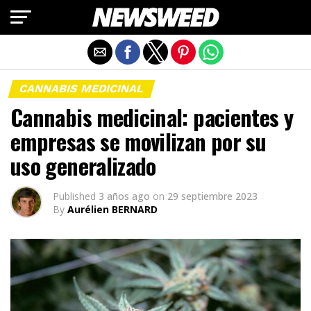
Salir de la versión móvil
CANNABIS MEDICINAL
Cannabis medicinal: pacientes y
empresas se movilizan por su
uso generalizado
Published
3 años ago
on
29 septiembre 2023
By
Aurélien BERNARD